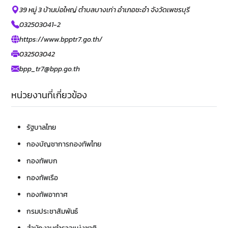
39 หมู่ 3 บ้านบ่อใหญ่ ตำบลบางเก่า อำเภอชะอำ จังวัดเพชรบุรี
032503041-2
https://www.bpptr7.go.th/
032503042
bpp_tr7@bpp.go.th
หน่วยงานที่เกี่ยวข้อง
รัฐบาลไทย
กองบัญชาการกองทัพไทย
กองทัพบก
กองทัพเรือ
กองทัพอากาศ
กรมประชาสัมพันธ์