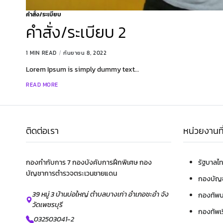
คำสั่ง/ระเบียบ
คำสั่ง/ระเบียบ 2
1 MIN READ
กันยายน 8, 2022
Lorem Ipsum is simply dummy text…
READ MORE
ติดต่อเรา
หน่วยงานที่
กองกำกับการ 7 กองบังคับการฝึกพิเศษ กอง
รัฐบาลไ
บัญชาการตำรวจตระเวนชายแดน
กองบัญ
39 หมู่ 3 บ้านบ่อใหญ่ ตำบลบางเก่า อำเภอชะอำ จัง
กองทัพ
วัดเพชรบุรี
กองทัพเร
032503041-2